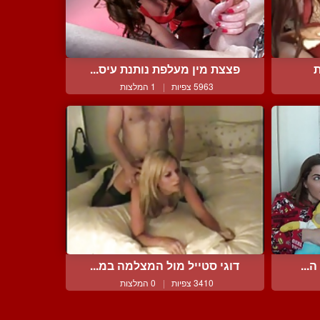
ת
פצצת מין מעלפת נותנת עיס...
5963 צפיות
|
1 המלצות
...
דוגי סטייל מול המצלמה במ...
3410 צפיות
|
0 המלצות