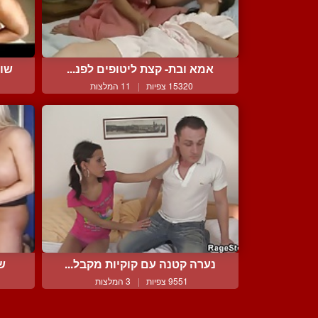
אמא ובת- קצת ליטופים לפנ...
שוע
15320 צפיות
|
11 המלצות
נערה קטנה עם קוקיות מקבל...
שת
9551 צפיות
|
3 המלצות