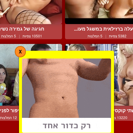
לה ברזילאית במשגל מעו...
חגיגה של גמירה נשי
5382 צפיות
|
5 המלצות
10501 צפיות
|
5 המלצות
X
י קוקסינליות גומרות יח...
אבא, ספר לי סיפור לפני ה
13220 צפיות
|
3 המלצות
13516 צפיות
|
12 המלצות
צור קשר