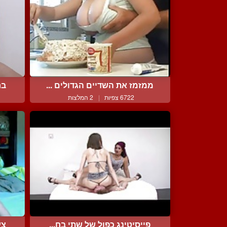
ממזמז את השדיים הגדולים ...
בח
6722 צפיות
|
2 המלצות
פייסיטינג כפול של שתי בח...
צע