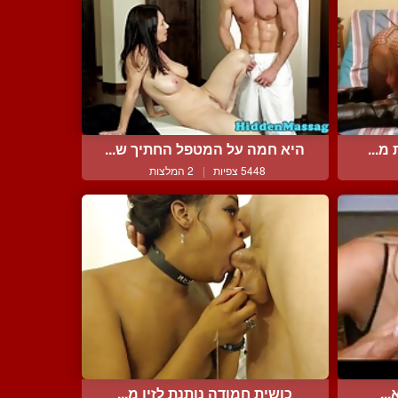
מ...
היא חמה על המטפל החתיך ש...
5448 צפיות
|
2 המלצות
..
כושית חמודה נותנת לזין מ...