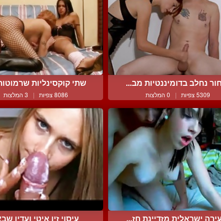
ור נחלב בדומיננטיות מב...
שתי קוקסינליות שרמוטות 
5309 צפיות
|
0 המלצות
8086 צפיות
|
3 המלצות
ירה ישראלית מזדיינת חז...
עיסוי זין איטי ועדין שבא.