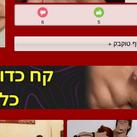
6
5
ף טוקבק +