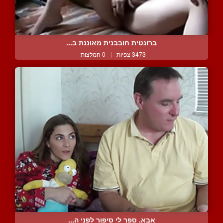
ברונטית חובבנית מאוננת ב...
3473 צפיות
|
0 המלצות
אבא, ספר לי סיפור לפני ה...