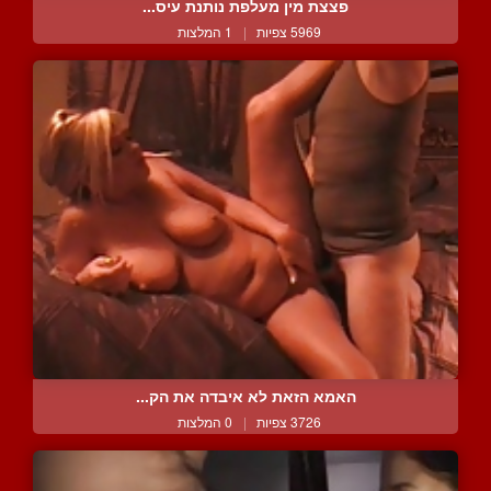
פצצת מין מעלפת נותנת עיס...
5969 צפיות
|
1 המלצות
האמא הזאת לא איבדה את הק...
3726 צפיות
|
0 המלצות