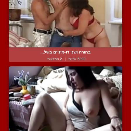
בחורה ושני דו-מיניים בשל...
5390 צפיות
|
2 המלצות