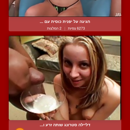
חגיגה על יפנית כוסית עם ...
6273 צפיות
|
2 המלצות
דליילה סטרונג שותה זרע ו...