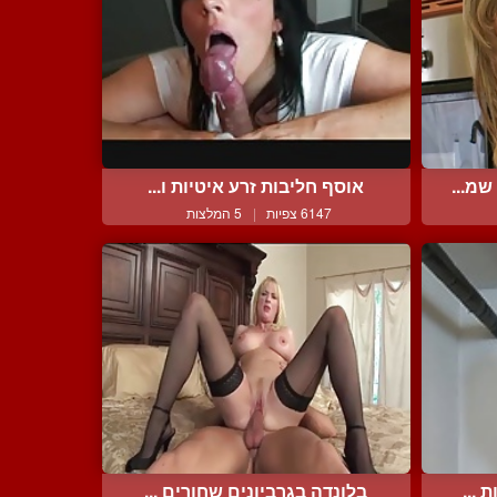
מ...
אוסף חליבות זרע איטיות ו...
6147 צפיות
|
5 המלצות
 ...
בלונדה בגרביונים שחורים ...