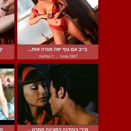
בייב עם גוף יפה מגרה אות...
קי
3357 צפיות
|
1 המלצות
מירי בוהדנה בסצינה מסרט ...
הב