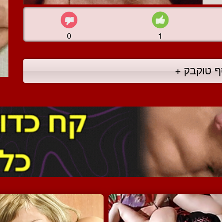
0
1
ף טוקבק +