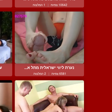
10642 צפיות
|
1 המלצות
נערת ליווי ישראלית מתל א...
עי
6581 צפיות
|
2 המלצות