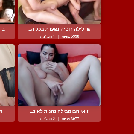
שרלילה רוסיה נפערת בכל ה...
ביי
5338 צפיות
|
1 המלצות
זואי הבומבילה נהנית לאונ...
תע
3977 צפיות
|
2 המלצות