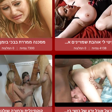
טי לי אוהבת שמזיינים א...
מסכנה ממררת בבכי בזמן ש
4138 צפיות
|
0 המלצות
7300 צפיות
|
0 המלצות
על אוכל זרע של כושי בז...
קוקסינלית ובחורה שולטות