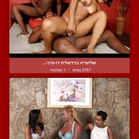
שלישייה ברזיאלית דו-מיני...
5767 צפיות
|
1 המלצות