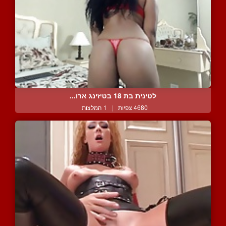
לטינית בת 18 בטיזינג ארו...
4680 צפיות
|
1 המלצות