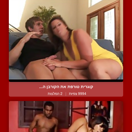
קוגרית טורפת את הקורבן ה...
9994 צפיות
|
2 המלצות