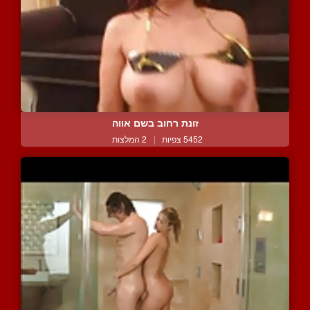
זונת רחוב בשם אווה
5452 צפיות
|
2 המלצות