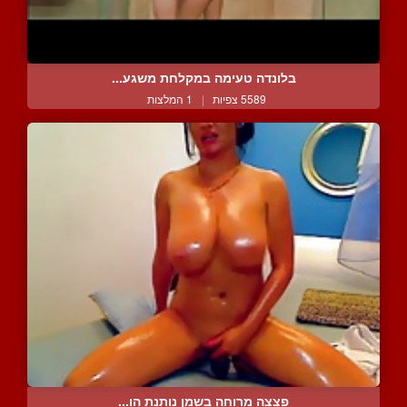
בלונדה טעימה במקלחת משגע...
5589 צפיות
|
1 המלצות
פצצה מרוחה בשמן נותנת הו...