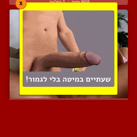
9608 צפיות
|
3 המלצות
X
מציצה עמוקה רטובה ומרושל...
7770 צפיות
|
1 המלצות