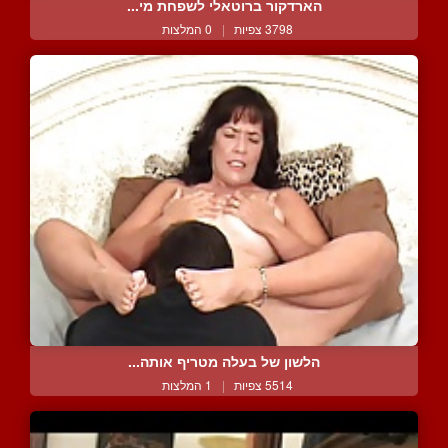
הארדקור ברוטאלי לשפחת מי...
3798 צפיות
|
0 המלצות
הלשון של בעלה מטריף אותה...
5514 צפיות
|
1 המלצות