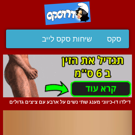
סקס
שיחות סקס לייב
דילדו דו-כיווני מענג שתי נשים על ארבע עם ציצים גדולים