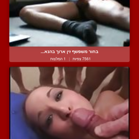
בחור משפשף זין ארוך בהנא...
7561 צפיות
|
1 המלצות