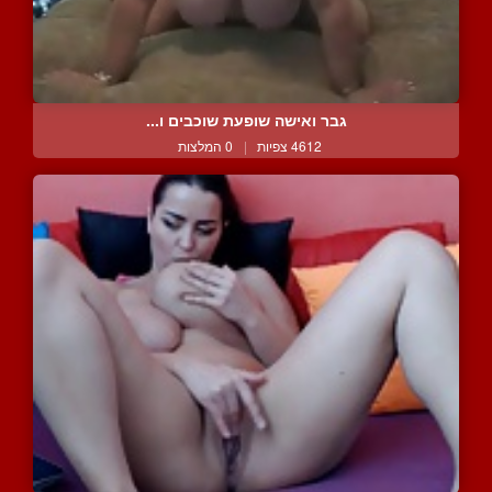
גבר ואישה שופעת שוכבים ו...
4612 צפיות
|
0 המלצות