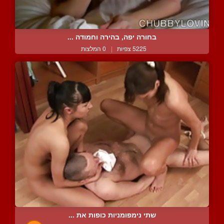
בחורה יפה, בהירה וחמודה ...
5225 צפיות
|
0 המלצות
שתי נימפומניות כופות את ...