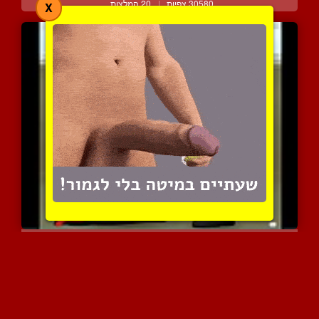
30580 צפיות
|
20 המלצות
X
דמות מצויירת עם חזה ענק ...
4831 צפיות
|
0 המלצות