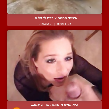
אישתי החמה עובדת לי על ה...
4135 צפיות
|
0 המלצות
היא ממש מתחננת שהוא יגמו...