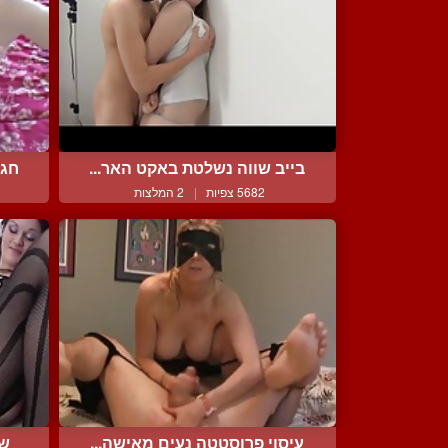
בייב שווה נשלטת באקט האר...
חגי
5682 צפיות
|
2 המלצות
עיסוי פרוסטטה נעים מאישה...
שת