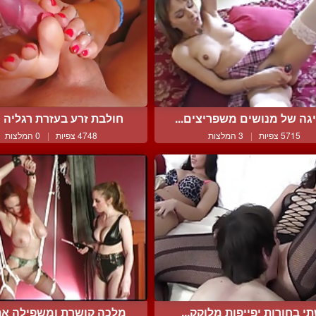
גה של מנושים משפריצים...
חולבת זרע בעזרת רגליה ה
5715 צפיות
|
3 המלצות
4748 צפיות
|
0 המלצות
י בחורות יפייפות מלוקק...
מלכה קושרת ומשפילה את כ