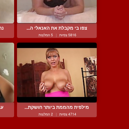
צפו בי מקבלת את האנאלי ה...
נח
5816 צפיות
|
5 המלצות
מילפית מהממת ביותר חושקת...
עב
4714 צפיות
|
2 המלצות