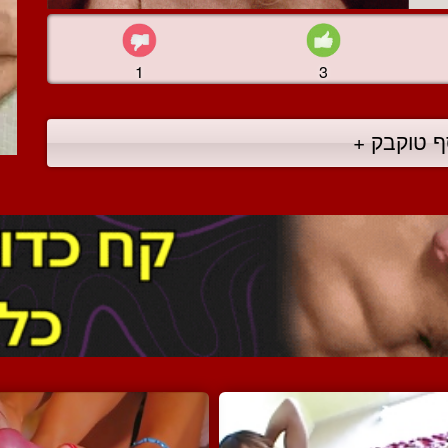
1
3
ף טוקבק +