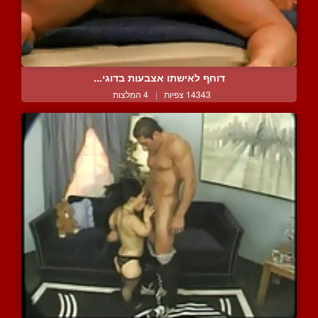
דוחף לאישתו אצבעות בדוגי...
14343 צפיות
|
4 המלצות