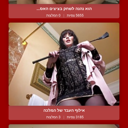
הוא נהנה לשחק בציצים האס...
5655 צפיות
|
0 המלצות
אילוף העבד של המלכה
3185 צפיות
|
3 המלצות