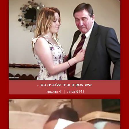
איש עסקים ובתו הלבבית בס...
6141 צפיות
|
4 המלצות