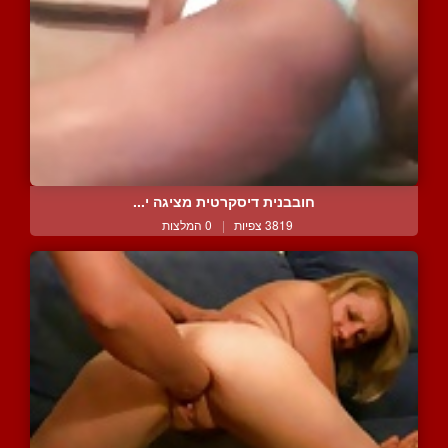
חובבנית דיסקרטית מציגה י...
3819 צפיות
|
0 המלצות