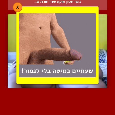
כושי חסון תוקע שחרחורת ס...
X
5506 צפיות
|
6 המלצות
היא רוכבת עליו טוב והחזה...
7507 צפיות
|
3 המלצות