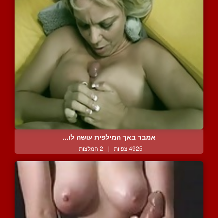
אמבר באך המילפית עושה לו...
4925 צפיות
|
2 המלצות