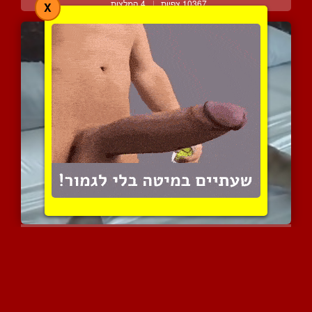
10367 צפיות
|
4 המלצות
X
נערה טיזרית עם גוף של דו...
4114 צפיות
|
0 המלצות