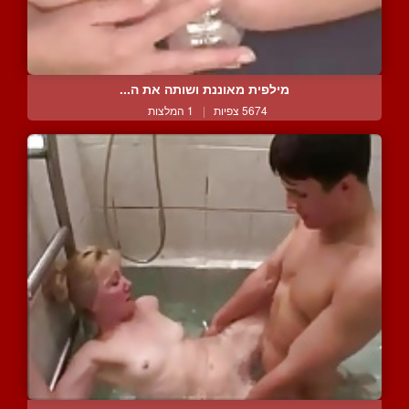
מילפית מאוננת ושותה את ה...
5674 צפיות
|
1 המלצות