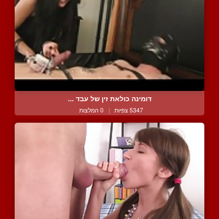
דומינה כולאת זין של עבד ...
5347 צפיות
|
0 המלצות