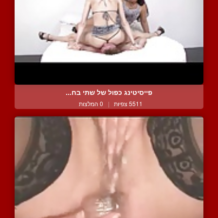
פייסיטינג כפול של שתי בח...
5511 צפיות
|
0 המלצות