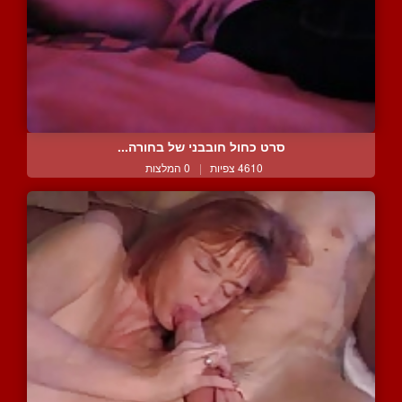
סרט כחול חובבני של בחורה...
4610 צפיות
|
0 המלצות