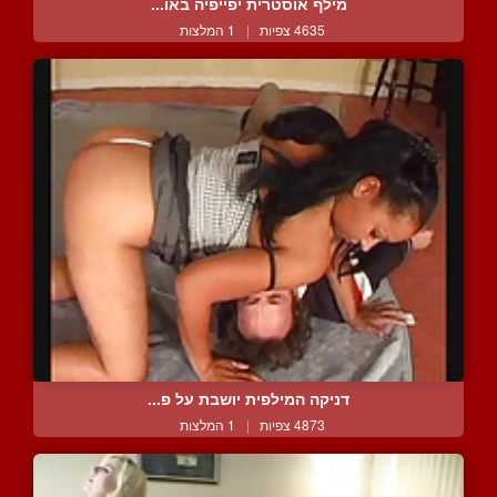
מילף אוסטרית יפייפיה באו...
4635 צפיות
|
1 המלצות
דניקה המילפית יושבת על פ...
4873 צפיות
|
1 המלצות