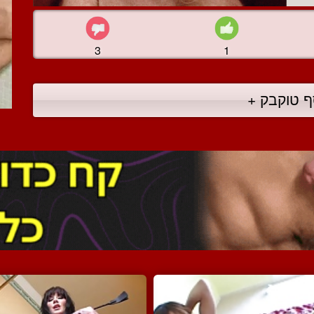
3
1
ף טוקבק +