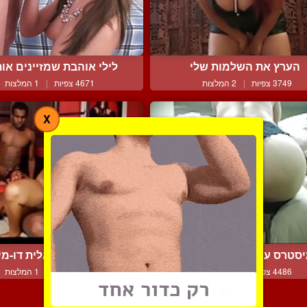
הערץ את השלמות שלי
לילי אוהבת שמזיינים אות
3749 צפיות
|
2 המלצות
4671 צפיות
|
1 המלצות
X
סטרס עם ישבן גדול ועגו...
שלישייה ברזיאלית דו-מיני
4486 צפיות
|
1 המלצות
5763 צפיות
|
1 המלצות
צור קשר