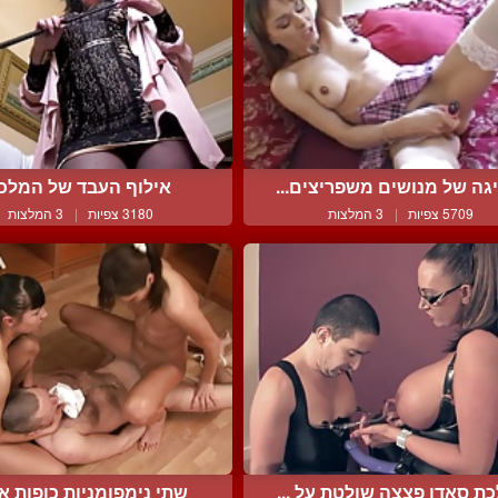
גה של מנושים משפריצים...
אילוף העבד של המלכ
5709 צפיות
|
3 המלצות
3180 צפיות
|
3 המלצות
ת סאדו פצצה שולטת על ...
שתי נימפומניות כופות את 