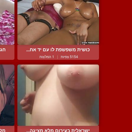
כושית משפשפת לו עם יד אח...
חגי
5154 צפיות
|
1 המלצות
ישראלית בעירום מלא מציגה...
מלכ