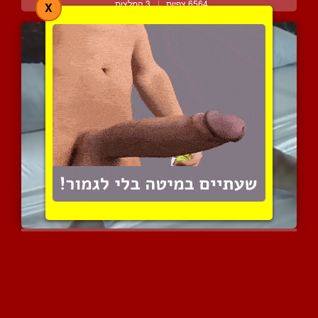
6564 צפיות
|
3 המלצות
X
נערה טיזרית עם גוף של דו...
4114 צפיות
|
0 המלצות