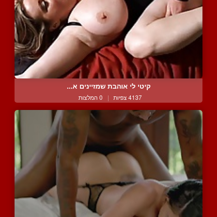
קיטי לי אוהבת שמזיינים א...
4137 צפיות
|
0 המלצות