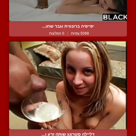
יפייפיה ברונטית וגבר שחו...
5099 צפיות
|
0 המלצות
דליילה סטרונג שותה זרע ו...