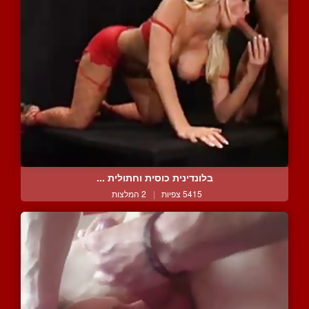
בלונדינית כוסית וחתולית ...
5415 צפיות
|
2 המלצות