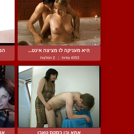
היא מעניקה לו מציצה אינט...
המו
4053 צפיות
|
2 המלצות
אמא ובן בסקס טאבו
אני