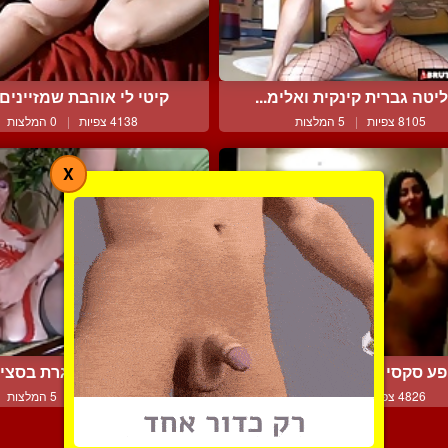
יטה גברית קינקית ואלימ...
קיטי לי אוהבת שמזיינים א
8105 צפיות
|
5 המלצות
4138 צפיות
|
0 המלצות
X
ע סקסי נחמד של ערבייה...
נער ואישה מבוגרת בסצינה
4826 צפיות
|
0 המלצות
5299 צפיות
|
5 המלצות
צור קשר