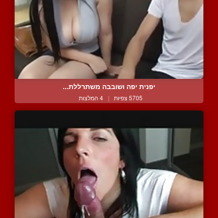
יפנית יפה ושובבה משתרללת...
5705 צפיות
|
4 המלצות