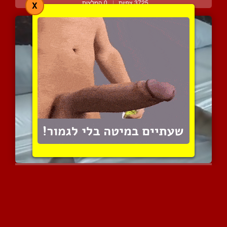
3725 צפיות
|
0 המלצות
X
נערה טיזרית עם גוף של דו...
4117 צפיות
|
0 המלצות