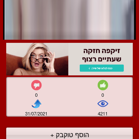
0
0
31/07/2021
4211
הוסף טוקבק +