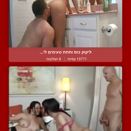
ליקוק כוס ותחת טעימים לי...
13771 צפיות
|
6 המלצות