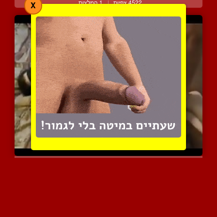
4522 צפיות
|
1 המלצות
X
הארדקור ברוטאלי לשפחת מי...
3794 צפיות
|
0 המלצות