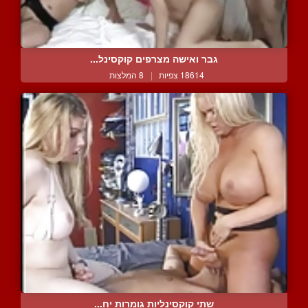
גבר ואישה מצרפים קוקסינל...
18614 צפיות
|
8 המלצות
שתי קוקסינליות גומרות יח...