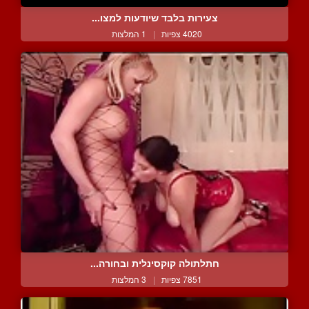
צעירות בלבד שיודעות למצו...
4020 צפיות
|
1 המלצות
חתלתולה קוקסינלית ובחורה...
7851 צפיות
|
3 המלצות