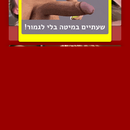
מציצה זין הפוכה על ארבע ...
6530 צפיות
|
4 המלצות