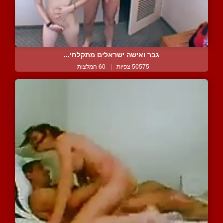
גבר ואישה ישראלים מתקלחי...
50575 צפיות
|
60 המלצות