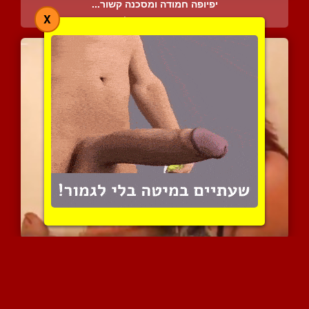
יפיופה חמודה ומסכנה קשור...
X
4119 צפיות
|
0 המלצות
עבודת יד ומציצה עם ליקוק...
6162 צפיות
|
0 המלצות