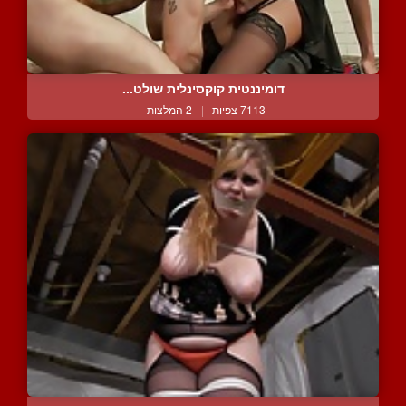
דומיננטית קוקסינלית שולט...
7113 צפיות
|
2 המלצות