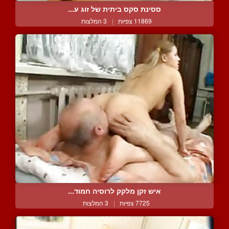
ססינת סקס ביתית של זוג ע...
11869 צפיות
|
3 המלצות
איש זקן מלקק לרוסיה חמוד...
7725 צפיות
|
3 המלצות