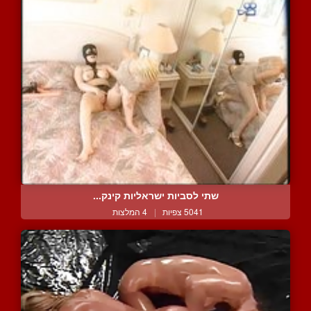
שתי לסביות ישראליות קינק...
5041 צפיות
|
4 המלצות