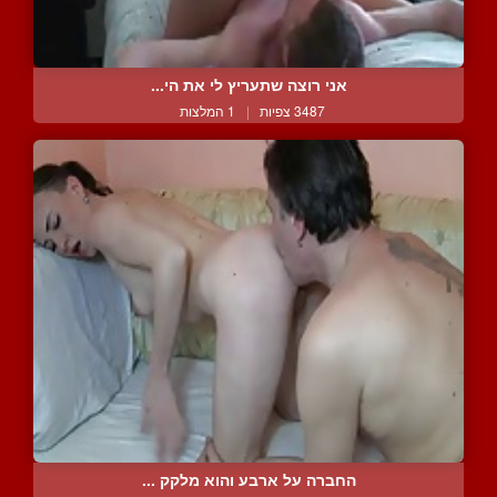
אני רוצה שתעריץ לי את הי...
3487 צפיות
|
1 המלצות
החברה על ארבע והוא מלקק ...