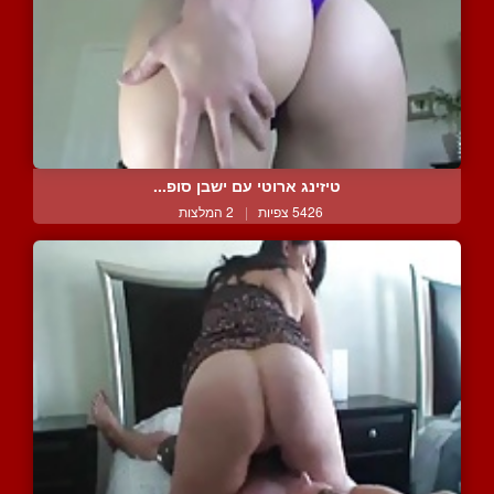
טיזינג ארוטי עם ישבן סופ...
5426 צפיות
|
2 המלצות