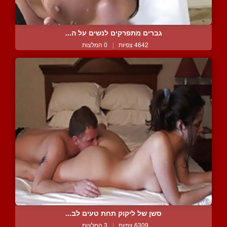
גברים מתפרקים לנשים על ה...
4642 צפיות
|
0 המלצות
סשן של ליקוק תחת טעים לב...
6309 צפיות
|
3 המלצות