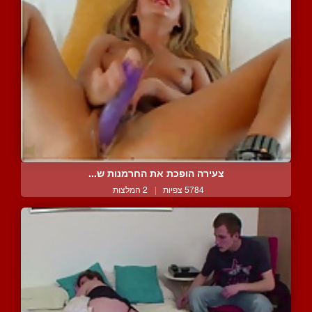
צעירה הופכת את החרמנות ש...
5784 צפיות
|
2 המלצות