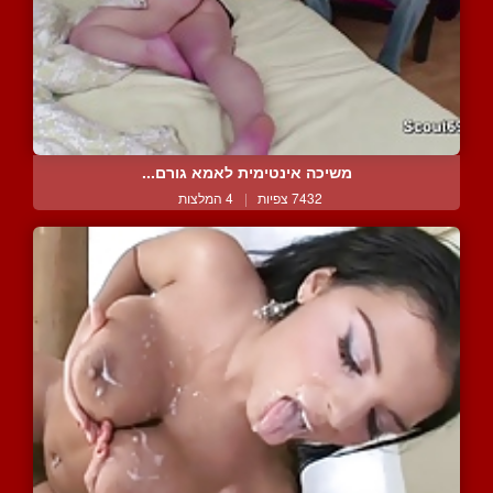
משיכה אינטימית לאמא גורם...
7432 צפיות
|
4 המלצות