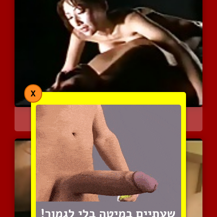
X
עיסוי גוף סקסי וארוטי תו...
5175 צפיות
|
0 המלצות