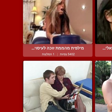
י...
מילפית מהממת זוכה לעיסוי...
5402 צפיות
|
1 המלצות