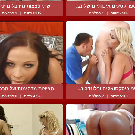
ר קטעים איכותיים של מ...
שתי פצצות מין בלונדיניות
4206 צפיות
|
1 המלצות
6319 צפיות
|
3 המלצות
י ביסקסואלים ובלונדה נ...
מציצות מדהימות של מבחר 
5161 צפיות
|
2 המלצות
4778 צפיות
|
0 המלצות