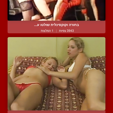
בחורה וקוקסינלית שולטו ע...
3943 צפיות
|
1 המלצות