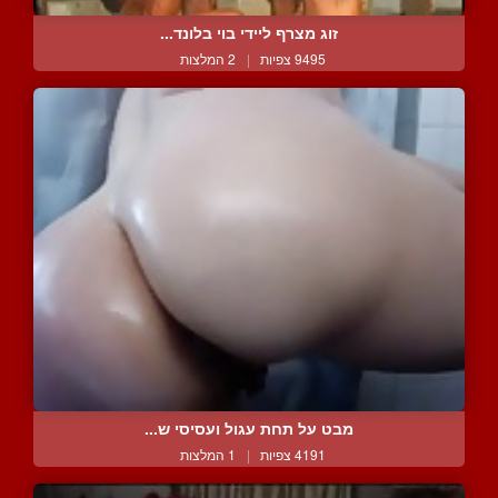
זוג מצרף ליידי בוי בלונד...
9495 צפיות
|
2 המלצות
מבט על תחת עגול ועסיסי ש...
4191 צפיות
|
1 המלצות