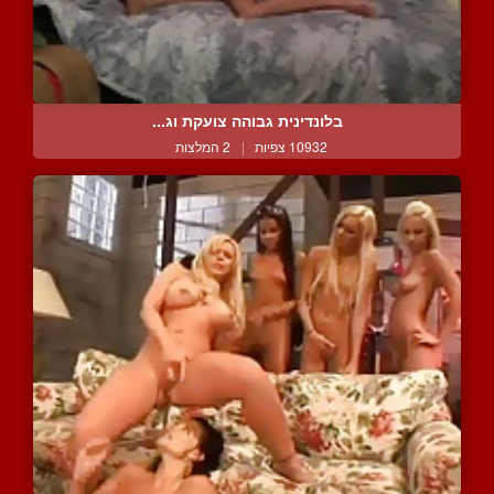
בלונדינית גבוהה צועקת וג...
10932 צפיות
|
2 המלצות