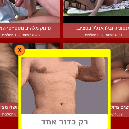
נטוניה ובלו אנג'ל בסצינ...
פינוק מלהיב מסטייסי המט
4361 צפיות
|
2 המלצות
4673 צפיות
|
1 המלצות
X
צים גדולים מפנקים בולב...
לטינית מפנקת עושה מציצה
4382 צפיות
|
4 המלצות
3840 צפיות
|
0 המלצות
צור קשר