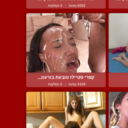
6592 צפיות
|
3 המלצות
קפרי סטיילז טובעת בזרעונ...
4439 צפיות
|
0 המלצות