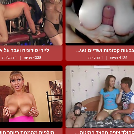
בעות קסומות ושדיים נעי...
ליידי סידוניה ועבד על אר
4125 צפיות
|
1 המלצות
4338 צפיות
|
1 המלצות
הולד צופה מהצד במיטה ...
מילפית מהממת ביותר חוש