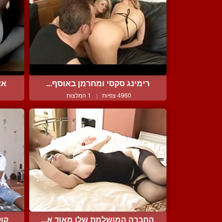
רימינג סקסי ומחרמן באוסף...
אצ
4960 צפיות
|
1 המלצות
החברה המושלמת שלו מאוד א...
קוק