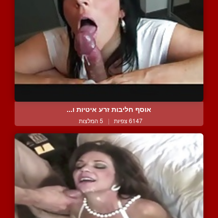
אוסף חליבות זרע איטיות ו...
6147 צפיות
|
5 המלצות