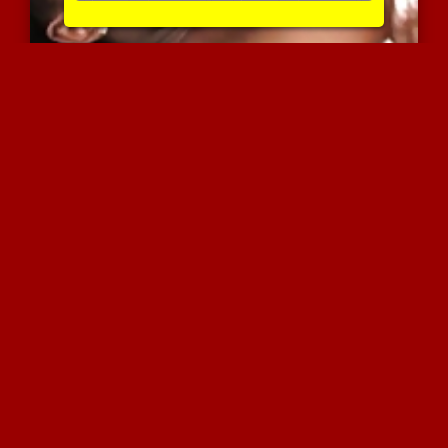
ציצים גדולים מפנקים בולב...
4383 צפיות
|
4 המלצות