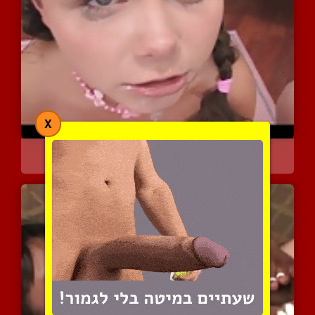
X
נערה בשם ברוקלין זוכה לז...
6144 צפיות
|
3 המלצות