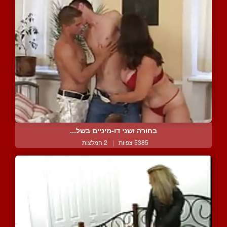
בחורה ושני דו-מיניים בשל...
5385 צפיות
|
2 המלצות