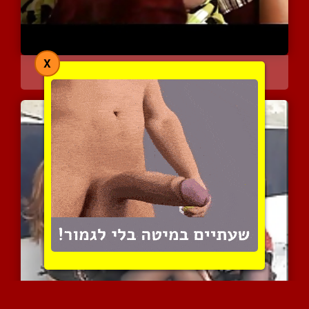
X
שתי נשים עסיסיות ושופעות...
4596 צפיות
|
1 המלצות