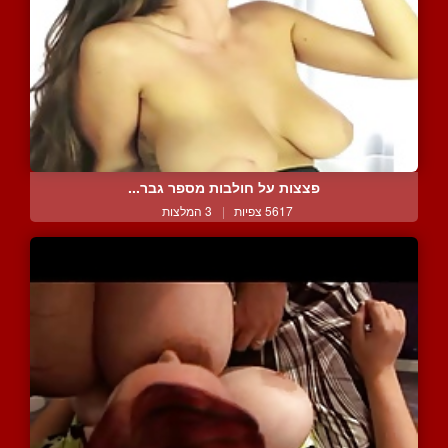
פצצות על חולבות מספר גבר...
5617 צפיות
|
3 המלצות