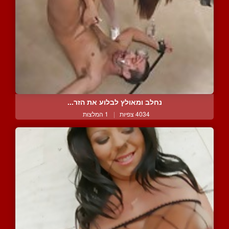
נחלב ומאולץ לבלוע את הזר...
4034 צפיות
|
1 המלצות