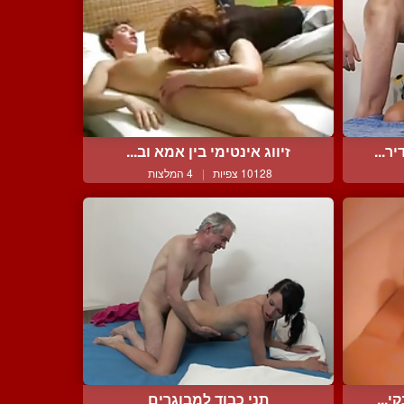
ר...
זיווג אינטימי בין אמא וב...
10128 צפיות
|
4 המלצות
י...
תני כבוד למבוגרים