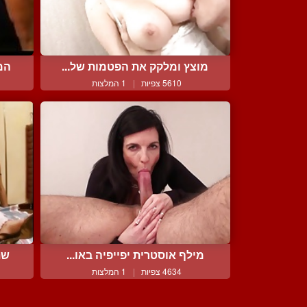
מוצץ ומלקק את הפטמות של...
המא
5610 צפיות
|
1 המלצות
מילף אוסטרית יפייפיה באו...
שת
4634 צפיות
|
1 המלצות