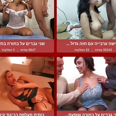
שה ערבייה עם חזה גדול ...
שני גברים על בחורה בחדי
30245 צפיות
|
22 המלצות
6647 צפיות
|
0 המלצות
י גברים על בחורה שופעת...
כוסית מעלפת בביגוד קינק