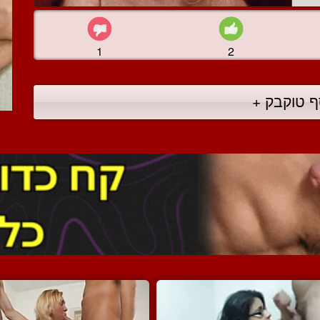
1
2
ף טוקבק +