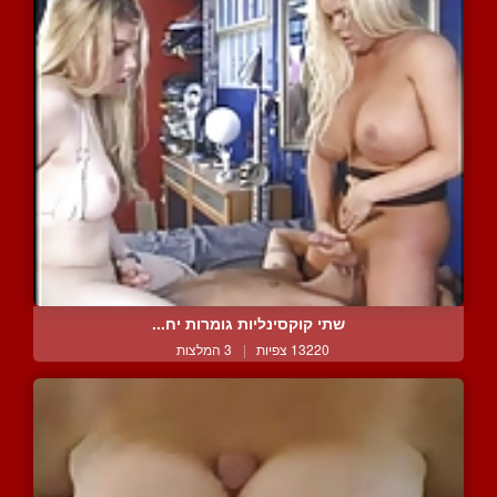
שתי קוקסינליות גומרות יח...
13220 צפיות
|
3 המלצות