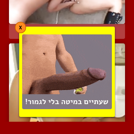
X
חגיגה של השפרצה נשית רטו...
7627 צפיות
|
1 המלצות