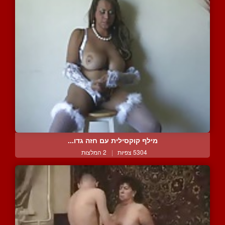
מילף קוקסילית עם חזה גדו...
5304 צפיות
|
2 המלצות