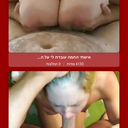
אישתי החמה עובדת לי על ה...
4133 צפיות
|
0 המלצות