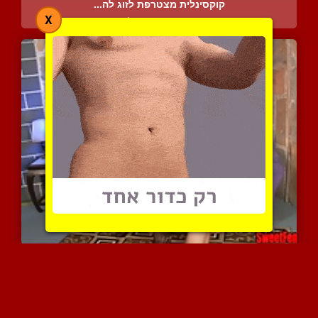
קוקסינלית מצטרפת לזוג לה...
X
7609 צפיות
|
3 המלצות
אלילת מין סקסית בשם מולי...
4910 צפיות
|
2 המלצות