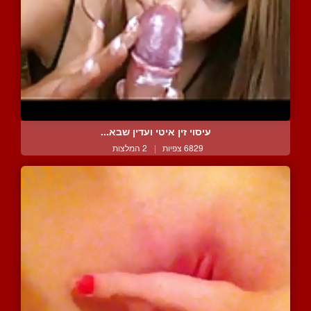
עיסוי זין איטי ועדין שבא...
6829 צפיות
|
2 המלצות