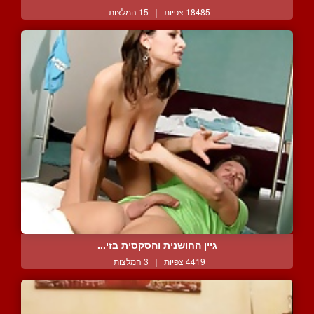
18485 צפיות
|
15 המלצות
גיין החושנית והסקסית בזי...
4419 צפיות
|
3 המלצות