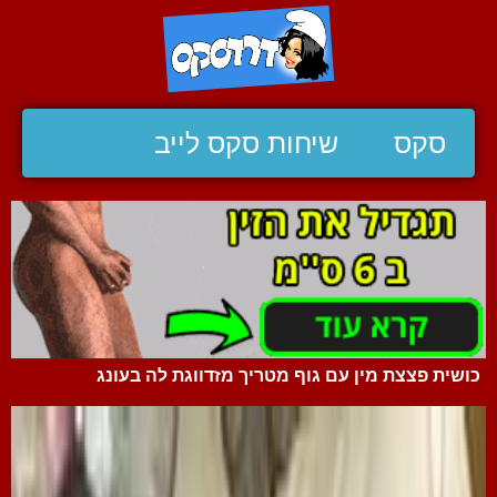
סקס
שיחות סקס לייב
כושית פצצת מין עם גוף מטריך מזדווגת לה בעונג