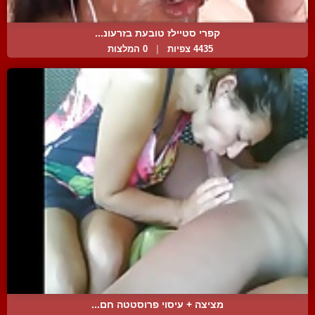
קפרי סטיילז טובעת בזרעונ...
4435 צפיות
|
0 המלצות
מציצה + עיסוי פרוסטטה חם...