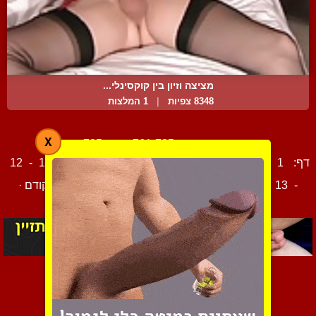
מציצה וזיון בין קוקסינלי...
8348 צפיות
|
1 המלצות
X
מציג סרטים 761-785 מתוך 785
דף:
1
-
2
-
3
-
4
-
5
-
6
-
7
-
8
-
9
-
10
-
11
-
12
-
13
-
14
-
15
-
16
-
17
-
18
-
19
-
20
הקודם
·
צור קשר