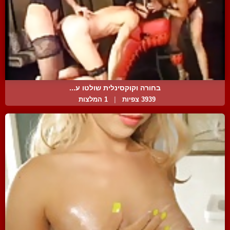
בחורה וקוקסינלית שולטו ע...
3939 צפיות
|
1 המלצות