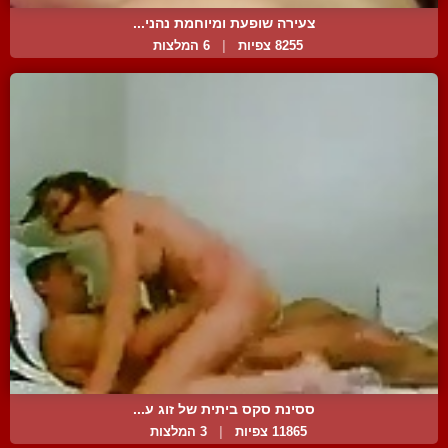
צעירה שופעת ומיוחמת נהני...
8255 צפיות
|
6 המלצות
ססינת סקס ביתית של זוג ע...
11865 צפיות
|
3 המלצות