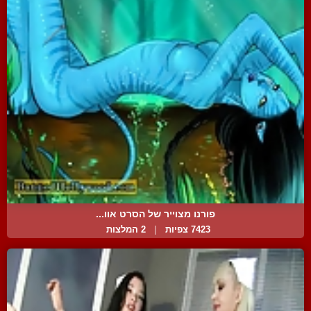
פורנו מצוייר של הסרט אוו...
7423 צפיות
|
2 המלצות