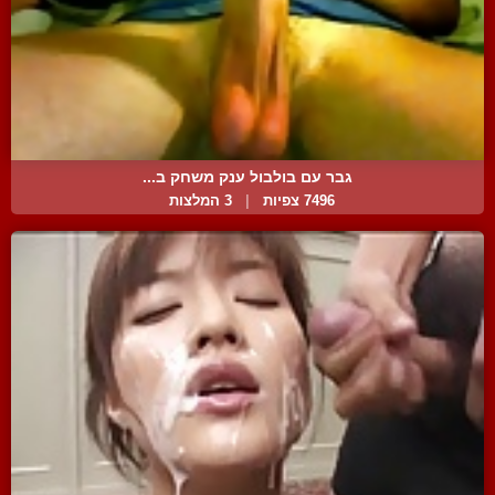
גבר עם בולבול ענק משחק ב...
7496 צפיות
|
3 המלצות