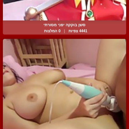
סשן בוקקה יפני מסורתי
4441 צפיות
|
0 המלצות