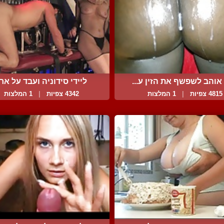
אוהב לשפשף את הזין ע...
ליידי סידוניה ועבד על אר..
4815 צפיות
|
1 המלצות
4342 צפיות
|
1 המלצות