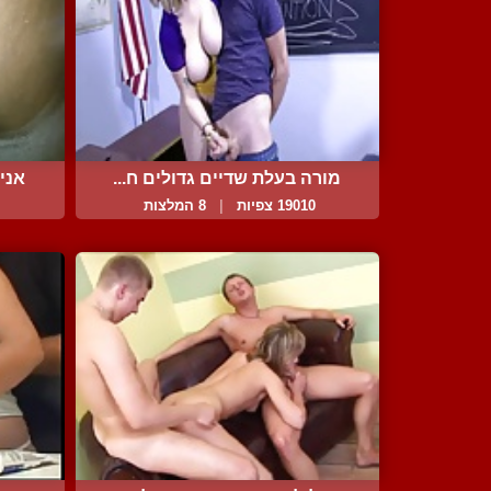
מורה בעלת שדיים גדולים ח...
אני 
19010 צפיות
|
8 המלצות