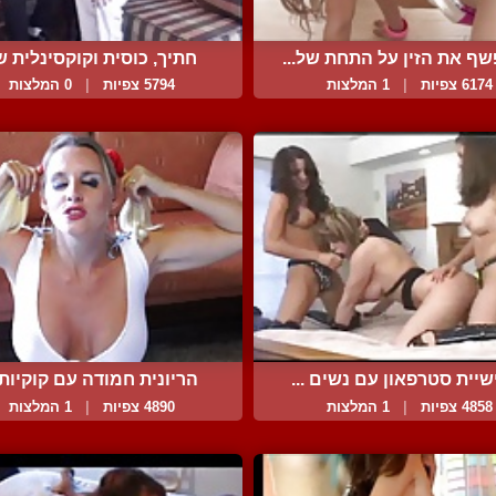
ף את הזין על התחת של...
חתיך, כוסית וקוקסינלית ש.
6174 צפיות
|
1 המלצות
5794 צפיות
|
0 המלצות
יית סטרפאון עם נשים ...
הריונית חמודה עם קוקיות .
4858 צפיות
|
1 המלצות
4890 צפיות
|
1 המלצות