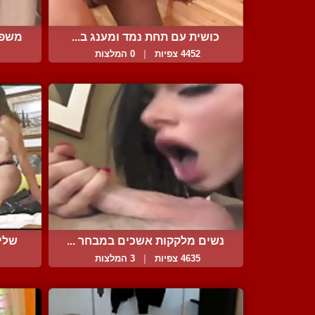
כושית עם תחת נמד ומענג ב...
משפש
4452 צפיות
|
0 המלצות
נשים מלקקות אשכים במבחר ...
שליש
4635 צפיות
|
3 המלצות