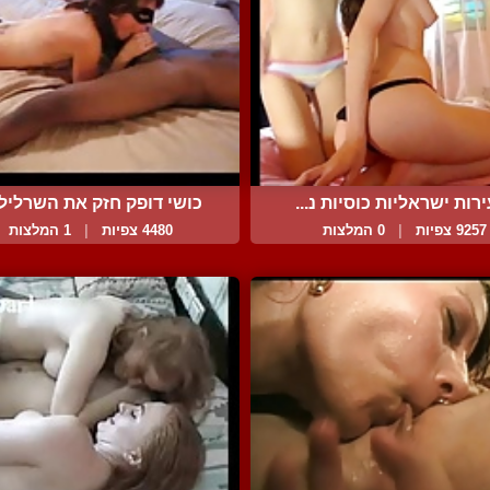
רות ישראליות כוסיות נ...
כושי דופק חזק את השרלילה
9257 צפיות
|
0 המלצות
4480 צפיות
|
1 המלצות