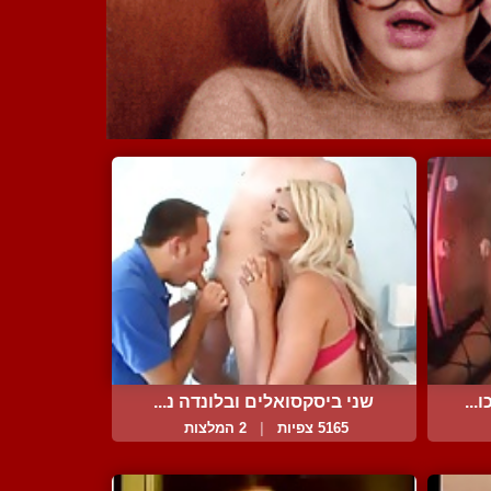
...
שני ביסקסואלים ובלונדה נ...
5165 צפיות
|
2 המלצות