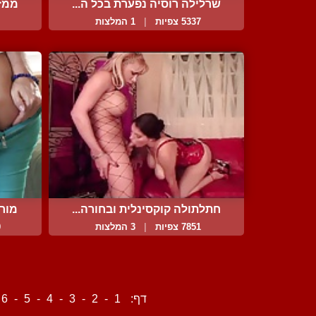
שרלילה רוסיה נפערת בכל ה...
ממזמ
5337 צפיות
|
1 המלצות
חתלתולה קוקסינלית ובחורה...
מורי
7851 צפיות
|
3 המלצות
0
דף:
1
-
2
-
3
-
4
-
5
-
6