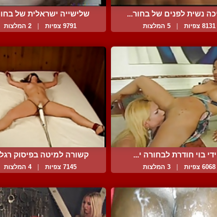
ה נשית לפנים של בחור...
שלישייה ישראלית של בחור 
8131 צפיות
|
5 המלצות
9791 צפיות
|
2 המלצות
ידי בוי חודרת לבחורה י...
קשורה למיטה בפיסוק רגליי.
6068 צפיות
|
3 המלצות
7145 צפיות
|
4 המלצות