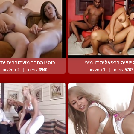
שייה ברזיאלית דו-מיני...
כוסי והחבר משתובבים יחדי
5767 צפיות
|
1 המלצות
6940 צפיות
|
2 המלצות