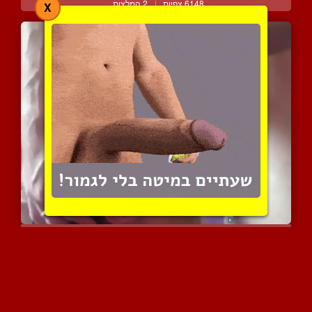
6148 צפיות
|
2 המלצות
X
תשוקה חסרת רסן לאשכים
3818 צפיות
|
2 המלצות